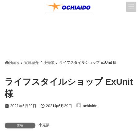
コ
ナ
ン
ビ
テ
ゲ
ン
ー
ツ
シ
へ
ョ
実績紹介
ス
ン
キ
に
ッ
移
プ
動
Home
実績紹介
小売業
ライフスタイルショップ ExUnit 様
ライフスタイルショップ ExUnit
様
最
2021年6月29日
2021年6月29日
ochiaido
終
更
新
日
小売業
業種
時
: