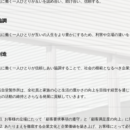
共に働く一人ひとりが互いを認め合い、助け合い、信頼する。
協調
共に働く一人ひとりが互いの人生をより豊かにするため、利害や立場の違いを
創造
共に働く一人ひとりが信頼しあい協調することで、社会の模範となるべき企業
落合堂製作所は、全社員と家族の心と生活の豊かさの向上を目指す経営を通じ
会の活動の維持とさらなる発展に貢献していきます。
お客様の立場にたって「顧客要求事項の遵守」と「顧客満足度の向上」に
あたりまえを徹底する企業文化と企業価値を築き上げ、お客様にとって必