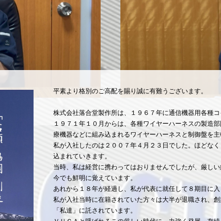
平素より格別のご高配を賜り誠に有難うございます。
株式会社落合堂製作所は、１９６７年に通信機器用各種コ
１９７１年１０月からは、各種ワイヤーハーネスの製造部
療機器などに組み込まれるワイヤーハーネスと制御盤を主
私が入社したのは２００７年４月２３日でした。ほどなく
込まれていきます。
当時、私は経営に携わってはおりませんでしたが、厳しい
今でも鮮明に覚えています。
あれから１８年が経過し、私が代表に就任して８期目に入
私が入社当時に在籍されていた方々は大半が退職され、創
「私達」に託されています。