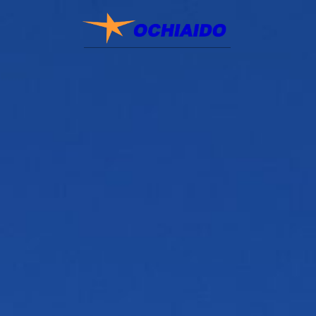
コ
ナ
ン
ビ
テ
ゲ
ン
ー
ツ
シ
へ
ョ
ス
ン
キ
に
ッ
移
プ
動
Home
会社案内