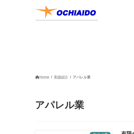
コ
ナ
ン
ビ
テ
ゲ
ン
ー
ツ
シ
へ
ョ
ス
ン
キ
に
ッ
移
プ
動
Home
実績紹介
アパレル業
アパレル業
有限会